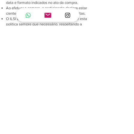
data e formato indicados no ato da compra.
Ao efetuar a compra, o participante declara estar
ciente e de acordo com as regras aqui descritas.
O ILSI Brasil se reserva o direito de atualizar esta
política sempre que necessário, respeitando a
legislação vigente.
Políticas de Troca, Devolução e Reembolso
Política de entrega
International Life Sciences Institute do Brasil –
CNPJ: nº
65.086.001
/0001-46
Rua gumercindo saraiva, 96 – Jardim Europa –
01449-070
- São Paulo – SP